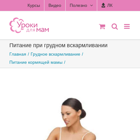
Skip
Курсы
Видео
Полезно
ЛК
to
content
Питание при грудном вскармливании
Главная
Грудное вскармливание
Питание кормящей мамы