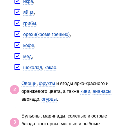
икра
,
яйца
,
грибы
,
орехи(кроме грецких)
,
кофе
,
мед
,
шоколад
,
какао
.
Овощи
,
фрукты
и ягоды ярко-красного и
оранжевого цвета, а также
киви
,
ананасы
,
авокадо,
огурцы
.
Бульоны, маринады, соленые и острые
блюда, консервы, мясные и рыбные