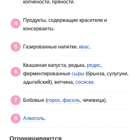
копчености, пряности.
Продукты, содержащие красители и
консерванты.
Газированные напитки,
квас
.
Квашеная капуста, редька,
редис
,
ферментированные
сыры
(брынза, сулугуни,
адыгейский), ветчина,
сосиски
.
Бобовые (
горох
,
фасоль
, чечевица).
Алкоголь
.
Ограничиваются