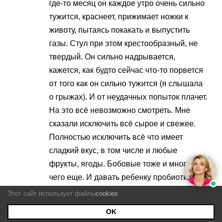
где-то месяц он каждое утро очень сильно
тужится, краснеет, прижимает ножки к
животу, пытаясь покакать и выпустить
газы. Стул при этом крестообразный, не
твердый. Он сильно надрывается,
кажется, как будто сейчас что-то порвется
от того как он сильно тужится (я слышала
о грыжах). И от неудачных попыток плачет.
На это всё невозможно смотреть. Мне
сказали исключить всё сырое и свежее.
Полностью исключить всё что имеет
сладкий вкус, в том числе и любые
фрукты, ягоды. Бобовые тоже и много
чего еще. И давать ребенку пробиотики.
Три дня я соблюдаю это всё, пока не вижу
Этот сайт использует файлы
cookies
изменений. Что посоветуете?
OK