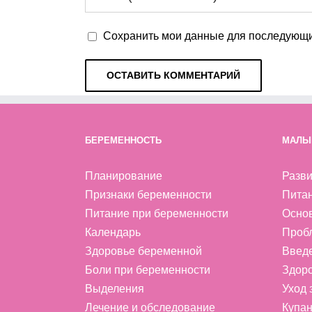
Сохранить мои данные для последующи
БЕРЕМЕННОСТЬ
МАЛЫ
Планирование
Разви
Признаки беременности
Пита
Питание при беременности
Осно
Календарь
Проб
Здоровье беременной
Введ
Боли при беременности
Здоро
Выделения
Уход
Лечение и обследование
Купан