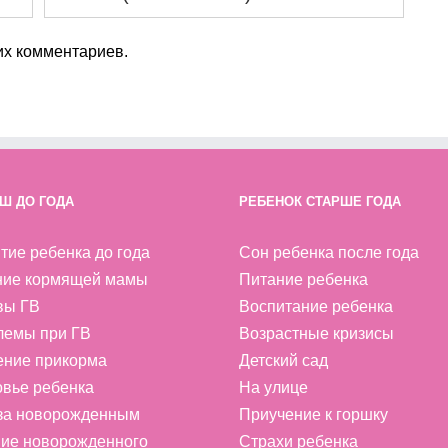
х комментариев.
Ш ДО ГОДА
РЕБЕНОК СТАРШЕ ГОДА
тие ребенка до года
Сон ребенка после года
ние кормящей мамы
Питание ребенка
вы ГВ
Воспитание ребенка
лемы при ГВ
Возрастные кризисы
ение прикорма
Детский сад
вье ребенка
На улице
 за новорожденным
Приучение к горшку
ие новорожденного
Страхи ребенка