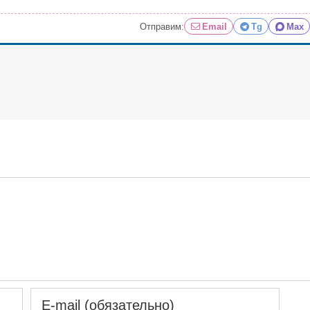
Отправим:
Email
Tg
Max