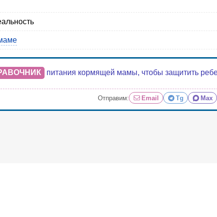
еальность
маме
РАВОЧНИК
питания кормящей мамы, чтобы защитить ребенк
Отправим:
Email
Tg
Max