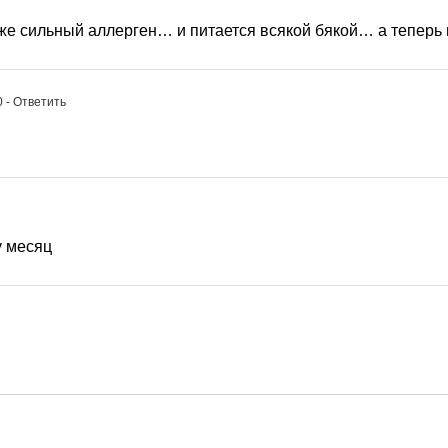
оже сильный аллерген… и питается всякой бякой… а тепе
0
- Ответить
у месяц