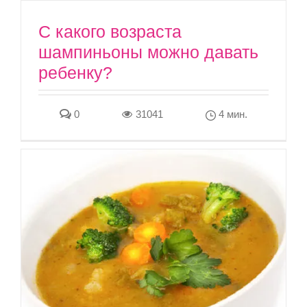
С какого возраста
шампиньоны можно давать
ребенку?
0
31041
4 мин.