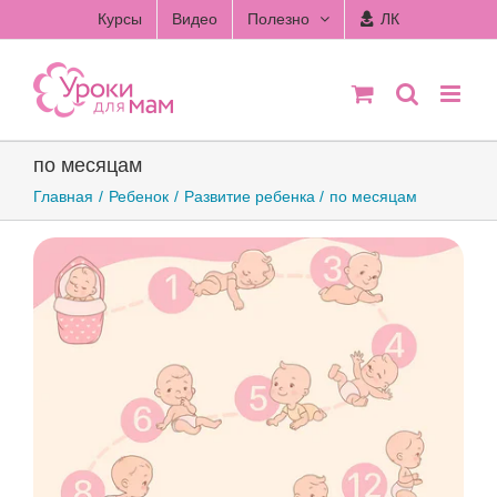
Skip
Курсы
Видео
Полезно
ЛК
to
content
по месяцам
Главная
Ребенок
Развитие ребенка
по месяцам