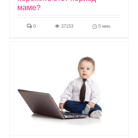
маме?
0
37153
5 мин.