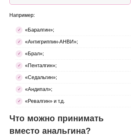
Например:
«Баралгин»;
«Антигриппин-АНВИ»;
«Брал»;
«Пенталгин»;
«Седальгин»;
«Андипал»;
«Ревалгин» и т.д.
Что можно принимать
вместо анальгина?