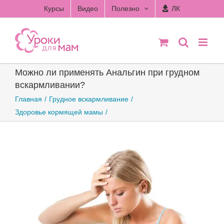
Skip
Курсы
Видео
Полезно
ЛК
to
content
Можно ли применять Анальгин при грудном
вскармливании?
Главная
Грудное вскармливание
Здоровье кормящей мамы