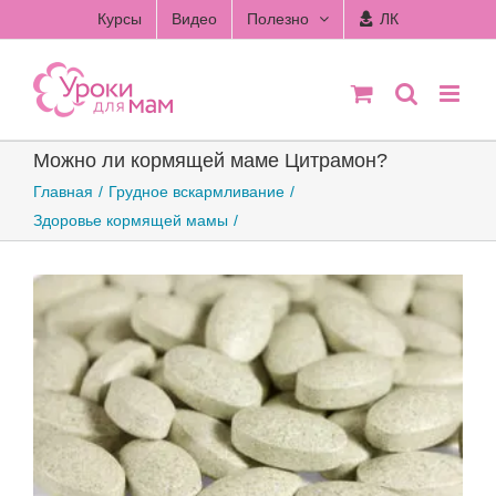
Skip
Курсы
Видео
Полезно
ЛК
to
content
Можно ли кормящей маме Цитрамон?
Главная
Грудное вскармливание
Здоровье кормящей мамы