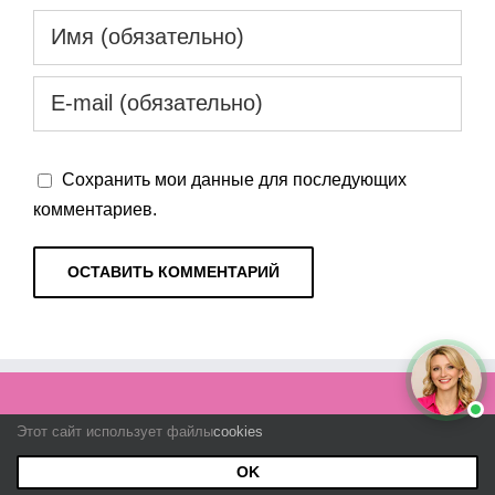
Сохранить мои данные для последующих
комментариев.
БЕРЕМЕННОСТЬ
Этот сайт использует файлы
cookies
OK
Планирование