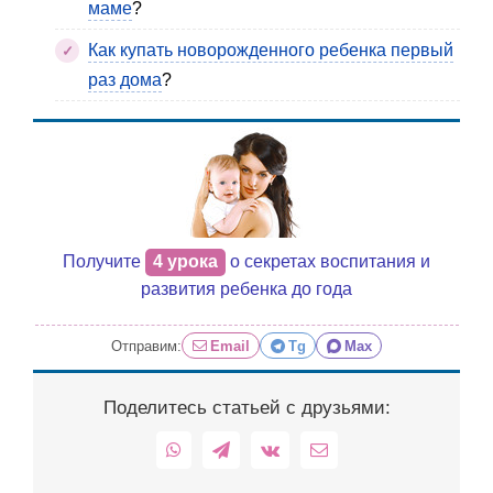
маме
?
Как купать новорожденного ребенка первый
раз дома
?
Получите
4 урока
о секретах воспитания и
развития ребенка до года
Отправим:
Email
Tg
Max
Поделитесь статьей с друзьями:
WhatsApp
Telegram
Vk
Email