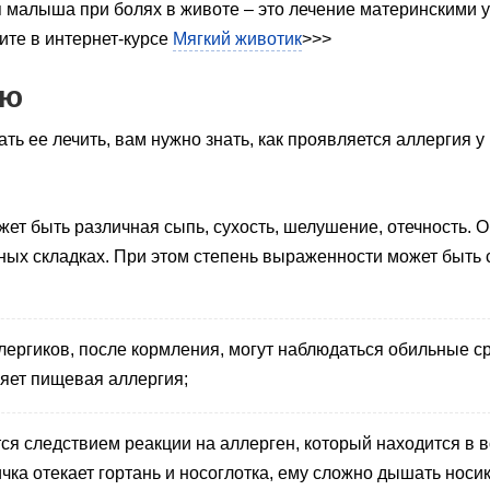
малыша при болях в животе – это лечение материнскими ух
ите в интернет-курсе
Мягкий животик
>>>
ию
ть ее лечить, вам нужно знать, как проявляется аллергия 
ет быть различная сыпь, сухость, шелушение, отечность. О
ных складках. При этом степень выраженности может быть 
ергиков, после кормления, могут наблюдаться обильные сры
ляет пищевая аллергия;
я следствием реакции на аллерген, который находится в в
ичка отекает гортань и носоглотка, ему сложно дышать носик