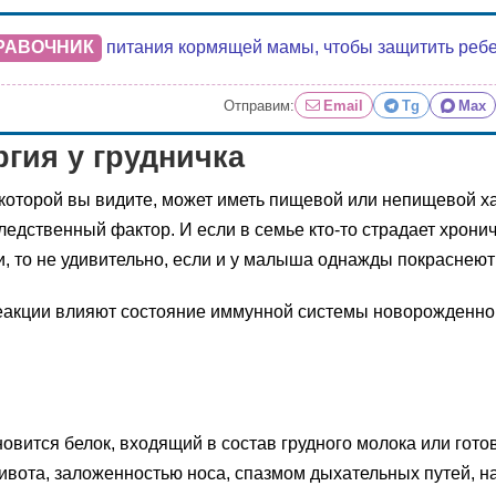
РАВОЧНИК
питания кормящей мамы, чтобы защитить ребенк
Отправим:
Email
Tg
Max
гия у грудничка
которой вы видите, может иметь пищевой или непищевой х
ледственный фактор. И если в семье кто-то страдает хрон
, то не удивительно, если и у малыша однажды покраснеют
еакции влияют состояние иммунной системы новорожденного
новится белок, входящий в состав грудного молока или гото
вота, заложенностью носа, спазмом дыхательных путей, н