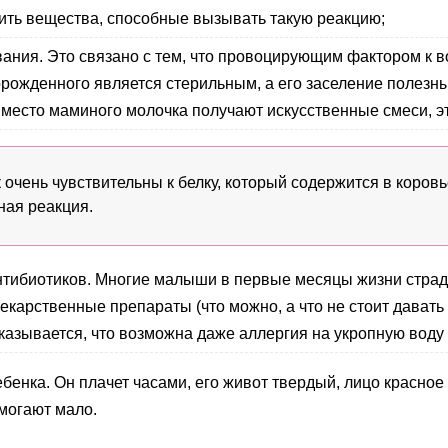
дить вещества, способные вызывать такую реакцию;
вания. Это связано с тем, что провоцирующим фактором к 
орожденного является стерильным, а его заселение полез
вместо маминого молочка получают искусственные смеси, э
чень чувствительны к белку, который содержится в коровье
ная реакция.
нтибиотиков. Многие малыши в первые месяцы жизни страда
екарственные препараты (что можно, а что не стоит давать
 оказывается, что возможна даже аллергия на укропную вод
бенка. Он плачет часами, его живот твердый, лицо красное
могают мало.