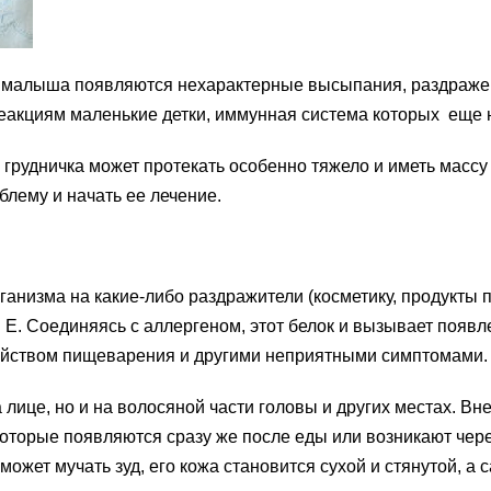
 малыша появляются нехарактерные высыпания, раздражения
еакциям маленькие детки, иммунная система которых еще
о грудничка может протекать особенно тяжело и иметь масс
лему и начать ее лечение.
изма на какие-либо раздражители (косметику, продукты пита
Е. Соединяясь с аллергеном, этот белок и вызывает появл
ройством пищеварения и другими неприятными симптомами.
лице, но и на волосяной части головы и других местах. Вн
оторые появляются сразу же после еды или возникают чере
жет мучать зуд, его кожа становится сухой и стянутой, а 