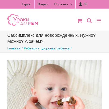
Skip
Курсы
Видео
Полезно
ЛК
to
content
Сабсимплекс для новорожденных. Нужно?
Можно? А зачем?
Главная
Ребенок
Здоровье ребенка