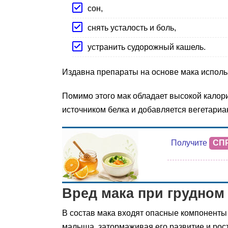
сон,
снять усталость и боль,
устранить судорожный кашель.
Издавна препараты на основе мака исполь
Помимо этого мак обладает высокой калори
источником белка и добавляется вегетариа
Получите
СП
Вред мака при грудном
В состав мака входят опасные компоненты 
малыша, затормаживая его развитие и рост