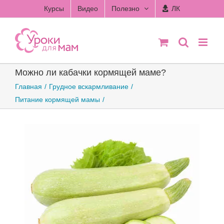
Skip
Курсы
Видео
Полезно
ЛК
to
content
Можно ли кабачки кормящей маме?
Главная
Грудное вскармливание
Питание кормящей мамы