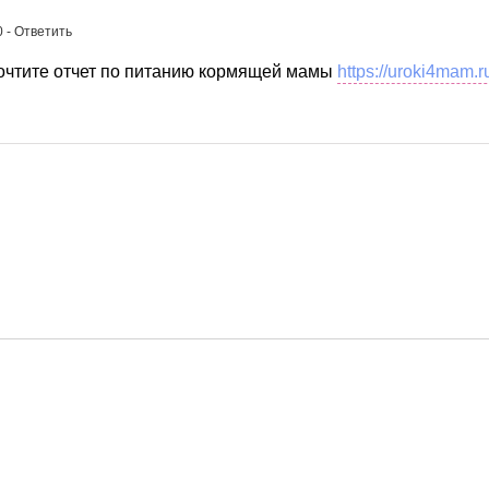
0
- Ответить
рочтите отчет по питанию кормящей мамы
https://uroki4mam.