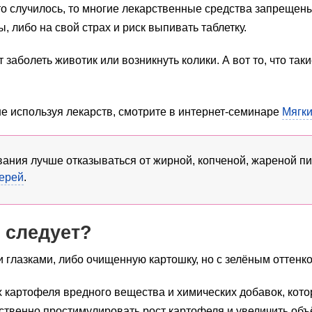
-то случилось, то многие лекарственные средства запрещен
 либо на свой страх и риск выпивать таблетку.
 заболеть животик или возникнуть колики. А вот то, что та
е используя лекарств, смотрите в интернет-семинаре
Мягки
ания лучше отказываться от жирной, копченой, жареной пищ
ерей
.
 следует?
 глазками, либо очищенную картошку, но с зелёным оттенко
х картофеля вредного вещества и химических добавок, ко
ственно простимулировать рост картофеля и увеличить объ