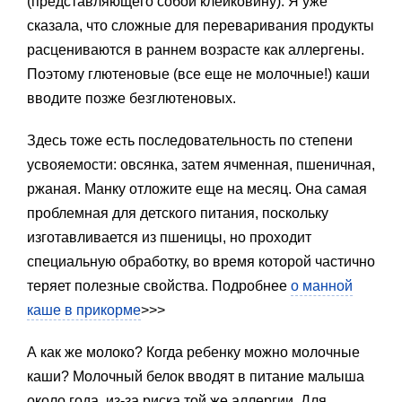
(представляющего собой клейковину). Я уже
сказала, что сложные для переваривания продукты
расцениваются в раннем возрасте как аллергены.
Поэтому глютеновые (все еще не молочные!) каши
вводите позже безглютеновых.
Здесь тоже есть последовательность по степени
усвояемости: овсянка, затем ячменная, пшеничная,
ржаная. Манку отложите еще на месяц. Она самая
проблемная для детского питания, поскольку
изготавливается из пшеницы, но проходит
специальную обработку, во время которой частично
теряет полезные свойства. Подробнее
о манной
каше в прикорме
>>>
А как же молоко? Когда ребенку можно молочные
каши? Молочный белок вводят в питание малыша
около года, из-за риска той же аллергии. Для