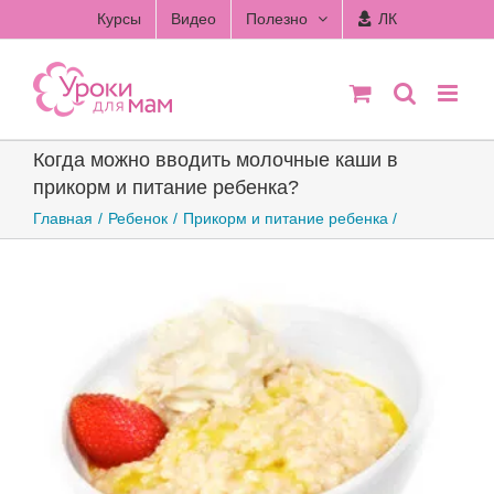
Skip
Курсы
Видео
Полезно
ЛК
to
content
Когда можно вводить молочные каши в
прикорм и питание ребенка?
Главная
Ребенок
Прикорм и питание ребенка