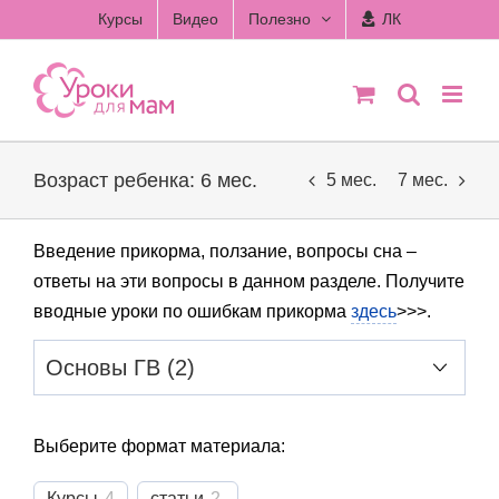
Skip
Курсы
Видео
Полезно
ЛК
to
content
Возраст ребенка: 6 мес.
5 мес.
7 мес.
Введение прикорма, ползание, вопросы сна –
ответы на эти вопросы в данном разделе. Получите
вводные уроки по ошибкам прикорма
здесь
>>>.
Выберите формат материала:
Курсы
4
статьи
2