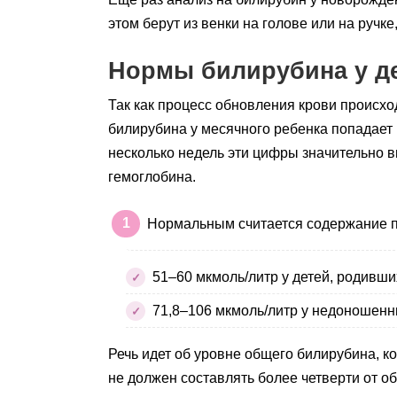
этом берут из венки на голове или на ручк
Нормы билирубина у д
Так как процесс обновления крови происхо
билирубина у месячного ребенка попадает 
несколько недель эти цифры значительно 
гемоглобина.
Нормальным считается содержание п
51–60 мкмоль/литр у детей, родивших
71,8–106 мкмоль/литр у недоношен
Речь идет об уровне общего билирубина, 
не должен составлять более четверти от о