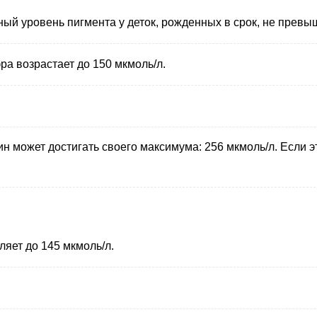
ый уровень пигмента у деток, рожденных в срок, не превыш
ра возрастает до 150 мкмоль/л.
ин может достигать своего максимума: 256 мкмоль/л. Если э
ляет до 145 мкмоль/л.