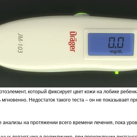
тоэлемент, который фиксирует цвет кожи на лобике ребенк
ь мгновенно. Недостаток такого теста – он не показывает п
анализы на протяжении всего времени лечения, пока урове
нных делают уже в поликлинике, при прохождении диспансе