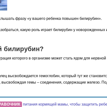
слышать фразу «у вашего ребенка повышен билирубин».
азобраться, какую роль играет билирубин у новорожденных 
й билирубин?
трация которого в организме может стать ядом для нервной
елец высвобождается гемоглобин, который тут же становит
н, высвобождая гемы – соединения, содержащие железо. П
РАВОЧНИК
питания кормящей мамы, чтобы защитить ребенк