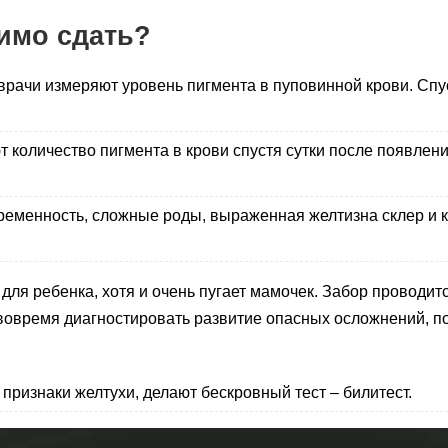
имо сдать?
врачи измеряют уровень пигмента в пуповинной крови. Спу
личество пигмента в крови спустя сутки после появления 
еременность, сложные роды, выраженная желтизна склер и к
для ребенка, хотя и очень пугает мамочек. Забор проводит
вовремя диагностировать развитие опасных осложнений, поэ
 признаки желтухи, делают бескровный тест – билитест.