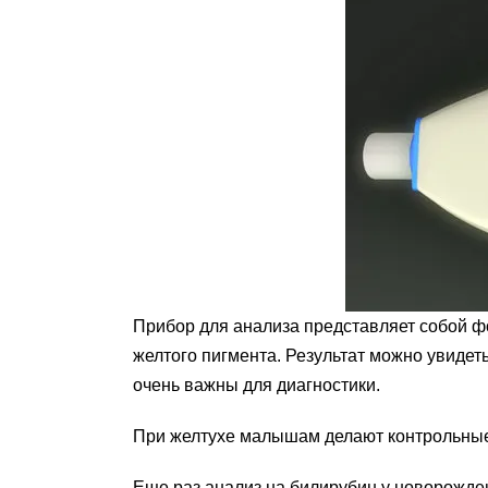
Прибор для анализа представляет собой фо
желтого пигмента. Результат можно увидет
очень важны для диагностики.
При желтухе малышам делают контрольные 
Еще раз анализ на билирубин у новорожде