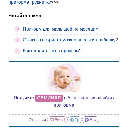
прикорма грудничку
>>>
Читайте также
:
Прикорм для малышей по месяцам
С какого возраста можно апельсин ребенку
?
Как вводить сок в прикорм
?
Получите
СЕМИНАР
о 5-ти главных ошибках
прикорма
Отправим:
Email
Tg
Max