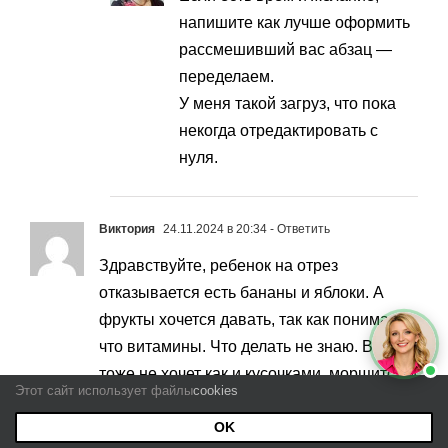
напишите как лучше оформить
рассмешивший вас абзац —
переделаем.
У меня такой загруз, что пока
некогда отредактировать с
нуля.
Виктория
24.11.2024 в 20:34
- Ответить
Здравствуйте, ребенок на отрез
отказывается есть бананы и яблоки. А
фрукты хочется давать, так как понимаю,
что витамины. Что делать не знаю. В пюре
тоже не хочет как и кусочками, морщится и
Этот сайт использует файлы
cookies
плюётся. Нам уже год
OK