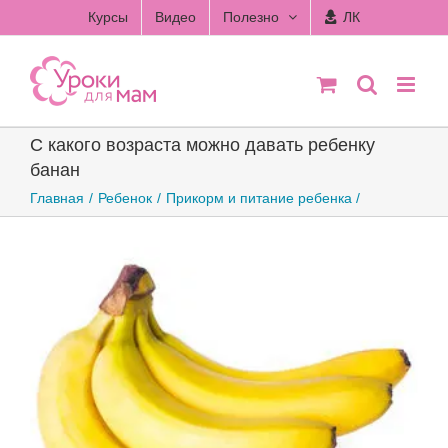
Skip
Курсы
Видео
Полезно
ЛК
to
content
С какого возраста можно давать ребенку
банан
Главная
Ребенок
Прикорм и питание ребенка