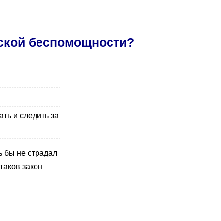
нской беспомощности?
ть и следить за
ь бы не страдал
таков закон