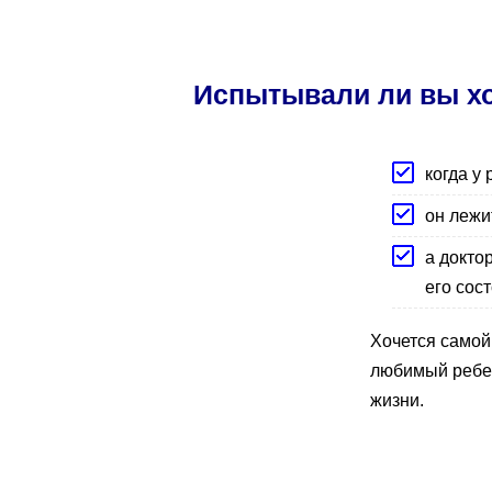
Испытывали ли вы хо
когда у
он лежи
а докто
его сос
Хочется самой
любимый ребен
жизни.