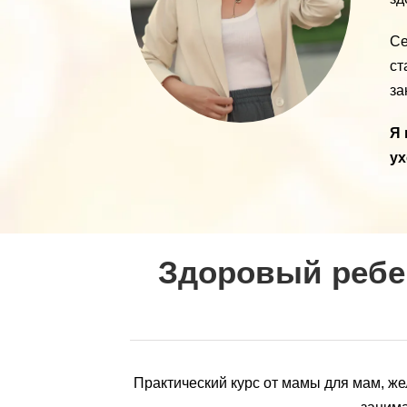
Се
ст
за
Я 
ух
Здоровый ребе
Практический курс от мамы для мам, же