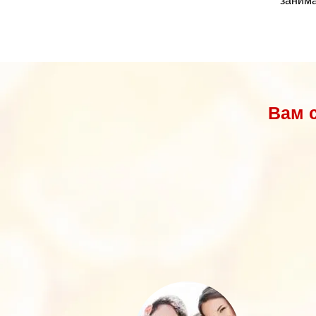
заним
Вам 