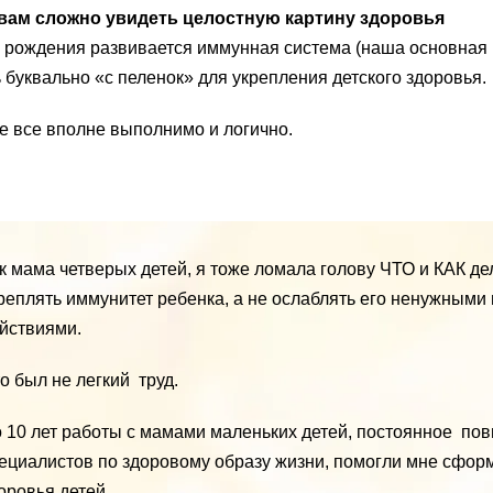
вам сложно увидеть целостную картину здоровья
о рождения развивается иммунная система (наша основная
ь буквально «с пеленок» для укрепления детского здоровья.
ле все вполне выполнимо и логично.
к мама четверых детей, я тоже ломала голову ЧТО и КАК дел
реплять иммунитет ребенка, а не ослаблять его ненужными
йствиями.
о был не легкий труд.
 10 лет работы с мамами маленьких детей, постоянное по
ециалистов по здоровому образу жизни, помогли мне сфор
оровья детей.