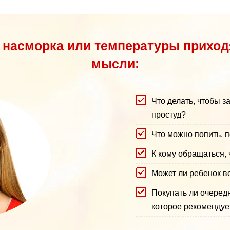
насморка или температуры приходя
мысли:
Что делать, чтобы з
простуд?
Что можно попить, п
К кому обращаться,
Может ли ребенок в
Покупать ли очередн
которое рекомендует