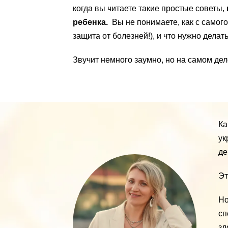
когда вы читаете такие простые советы,
ребенка.
Вы не понимаете, как с самог
защита от болезней!), и что нужно делат
Звучит немного заумно, но на самом де
Ка
ук
де
Эт
Но
сп
зд