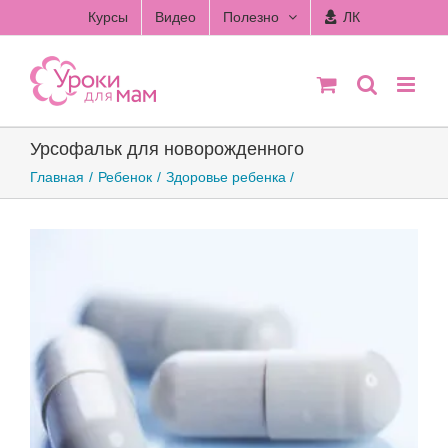
Skip
Курсы
Видео
Полезно
ЛК
to
content
Урсофальк для новорожденного
Главная
Ребенок
Здоровье ребенка