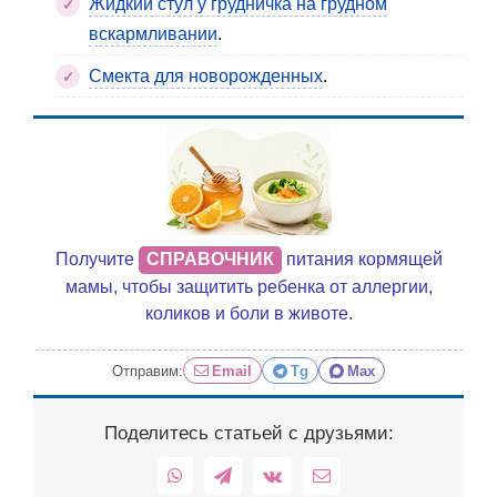
Жидкий стул у грудничка на грудном
вскармливании
.
Смекта для новорожденных
.
Получите
СПРАВОЧНИК
питания кормящей
мамы, чтобы защитить ребенка от аллергии,
коликов и боли в животе.
Отправим:
Email
Tg
Max
Поделитесь статьей с друзьями:
WhatsApp
Telegram
Vk
Email