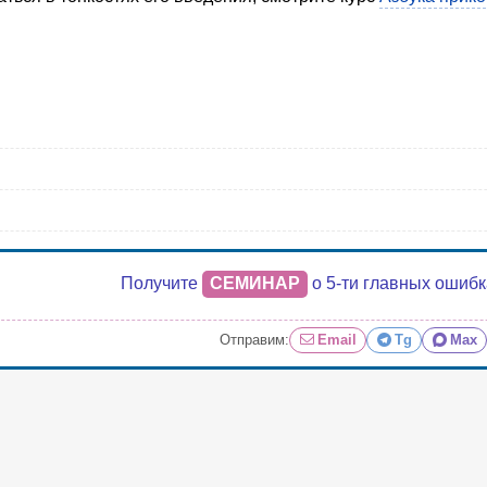
Получите
СЕМИНАР
о 5-ти главных ошиб
Отправим:
Email
Tg
Max