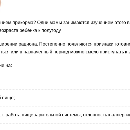
дением прикорма? Одни мамы занимаются изучением этого во
озраста ребёнка к полугоду.
ширении рациона. Постепенно появляются признаки готовно
даться или в назначенный период можно смело приступать к
е на:
й пище;
ст, работа пищеварительной системы, склонность к аллергии и