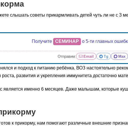
икорма
ете слышать советы прикармливать детей чуть ли не с 3 меся
Получите
СЕМИНАР
о 5-ти главных ошиб
Отправим:
Email
Tg
Max
нялся и подход к питанию ребёнка. ВОЗ настоятельно реко
 роста, развития и укрепления иммунитета достаточно мате
с является именно 6 месяцев. Даже малышам, которые куша
 прикорму
к готов к прикорму, нам помогают различные внешние призна