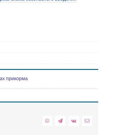
ках прикорма
WhatsApp
Telegram
Vk
Email