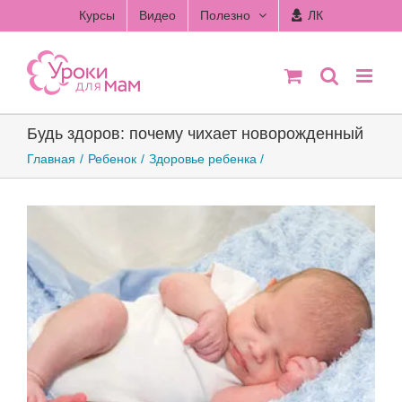
Skip
Курсы
Видео
Полезно
ЛК
to
content
Будь здоров: почему чихает новорожденный
Главная
Ребенок
Здоровье ребенка