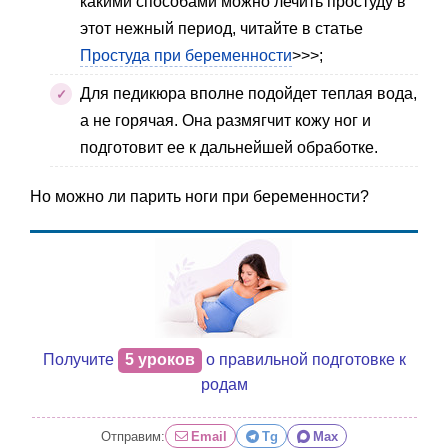
какими способами можно лечить простуду в
этот нежный период, читайте в статье
Простуда при беременности
>>>;
Для педикюра вполне подойдет теплая вода,
а не горячая. Она размягчит кожу ног и
подготовит ее к дальнейшей обработке.
Но можно ли парить ноги при беременности?
Получите
5 уроков
о правильной подготовке к
родам
Отправим:
Email
Tg
Max