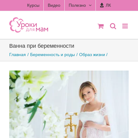
Skip
Курсы
Видео
Полезно
ЛК
to
content
Ванна при беременности
Главная
Беременность и роды
Образ жизни