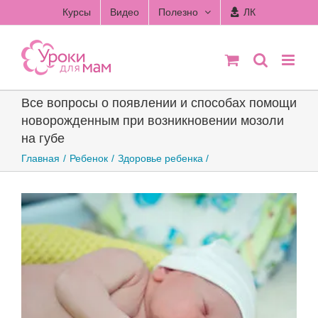
Skip
Курсы
Видео
Полезно
ЛК
to
content
Все вопросы о появлении и способах помощи
новорожденным при возникновении мозоли
на губе
Главная
Ребенок
Здоровье ребенка