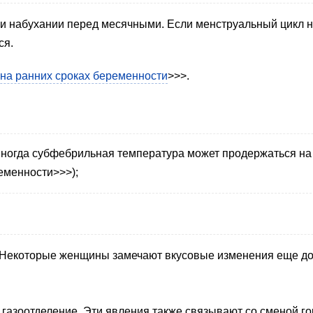
 набухании перед месячными. Если менструальный цикл не
ся.
 на ранних сроках беременности
>>>.
Иногда субфебрильная температура может продержаться на
еменности>>>);
. Некоторые женщины замечают вкусовые изменения еще д
газоотделение. Эти явления также связывают со сменой г