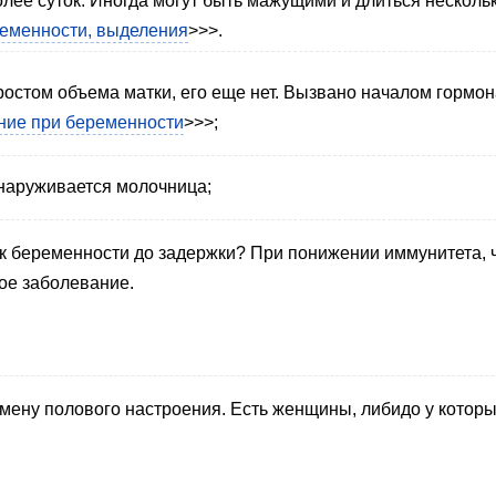
лее суток. Иногда могут быть мажущими и длиться несколь
еменности, выделения
>>>.
ростом объема матки, его еще нет. Вызвано началом гормо
ние при беременности
>>>;
наруживается молочница;
ак беременности до задержки? При понижении иммунитета, 
ое заболевание.
ену полового настроения. Есть женщины, либидо у которых