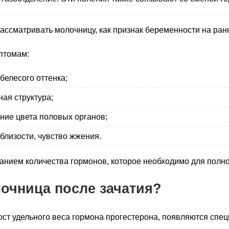
ссматривать молочницу, как признак беременности на ранн
птомам:
елесого оттенка;
ая структура;
ние цвета половых органов;
лизости, чувство жжения.
анием количества гормонов, которое необходимо для полн
очница после зачатия?
ст удельного веса гормона прогестерона, появляются спец