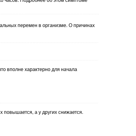
ко часов. Подробнее об этом симптоме
нальных перемен в организме. О причинах
что вполне характерно для начала
 повышается, а у других снижается.