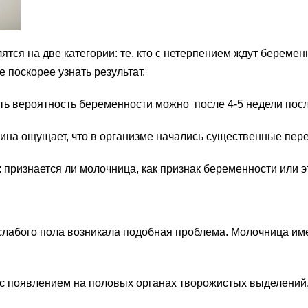
я на две категории: те, кто с нетерпением ждут беременнос
е поскорее узнать результат.
ть вероятность беременности можно после 4-5 недели посл
ина ощущает, что в организме начались существенные пер
признается ли молочница, как признак беременности или э
слабого пола возникала подобная проблема. Молочница име
и с появлением на половых органах творожистых выделений