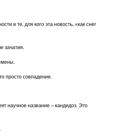
ти и те, для кого эта новость, «как снег
е зачатия.
емены.
то просто совпадение.
ет научное название – кандидоз. Это
.