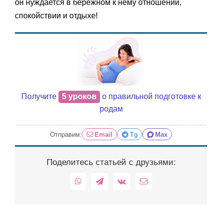
он нуждается в бережном к нему отношении,
спокойствии и отдыхе!
Получите
5 уроков
о правильной подготовке к
родам
Отправим:
Email
Tg
Max
Поделитесь статьей с друзьями:
WhatsApp
Telegram
Vk
Email