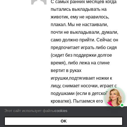
С самых ранних месяцев когда
пытались выкладывать на
животик, ему не нравилось,
плакал. Мы не настаивали,
почти не выкладывали, думали,
само должно прийти. Сейчас он
предпочитает играть либо сидя
(сидит без поддержки долгое
время), либо лежа на спине
вертит в руках
игрушки,подтягивает ножки к
лицу, снимает носочки, играет с
подушками (если в детской
кроватке). Пытаемся его
перевернуть на животик —
Этот сайт использует файлы
cookies
только если насильно его так
OK
удерживать, сам же