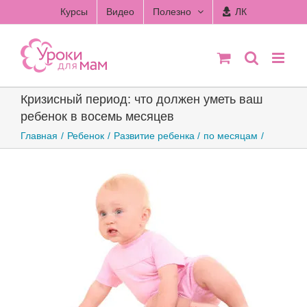
Skip
Курсы
Видео
Полезно
ЛК
to
content
Кризисный период: что должен уметь ваш
ребенок в восемь месяцев
Главная
Ребенок
Развитие ребенка
по месяцам