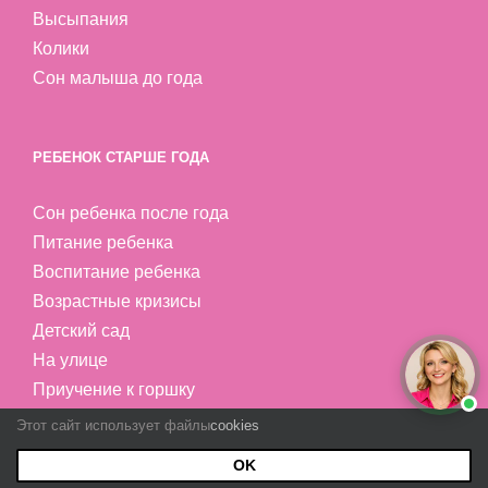
Высыпания
Колики
Сон малыша до года
РЕБЕНОК СТАРШЕ ГОДА
Сон ребенка после года
Питание ребенка
Воспитание ребенка
Возрастные кризисы
Детский сад
На улице
Приучение к горшку
Страхи ребенка
Этот сайт использует файлы
cookies
Прекращение лактации
OK