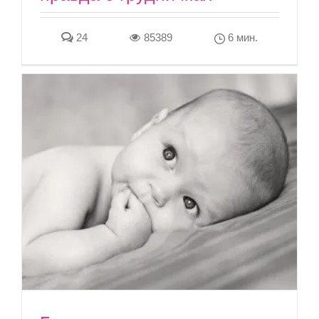
24
85389
6 мин.