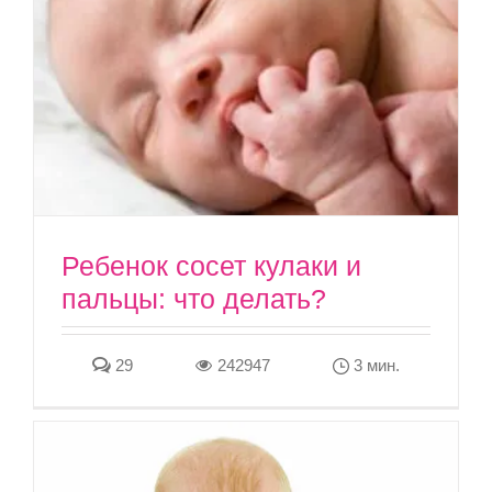
Ребенок сосет кулаки и
пальцы: что делать?
29
242947
3 мин.