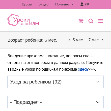
Skip
Курсы
Видео
Полезно
ЛК
to
content
Возраст ребенка: 6 мес.
5 мес.
7 мес.
Введение прикорма, ползание, вопросы сна –
ответы на эти вопросы в данном разделе. Получите
вводные уроки по ошибкам прикорма
здесь
>>>.