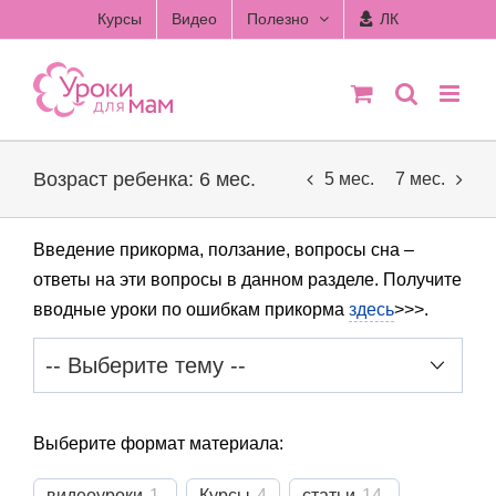
Skip
Курсы
Видео
Полезно
ЛК
to
content
Возраст ребенка: 6 мес.
5 мес.
7 мес.
Введение прикорма, ползание, вопросы сна –
ответы на эти вопросы в данном разделе. Получите
вводные уроки по ошибкам прикорма
здесь
>>>.
Выберите формат материала:
видеоуроки
1
Курсы
4
статьи
14