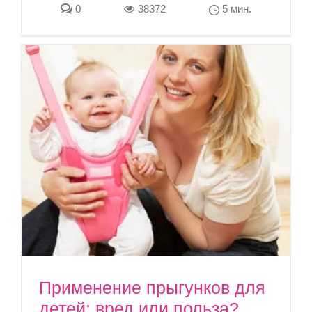
0
38372
5 мин.
Применение прыгунков для
детей: вред или польза?