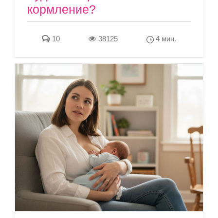
кормление?
10
38125
4 мин.