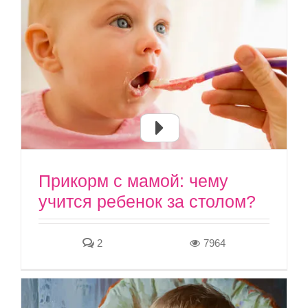
Прикорм с мамой: чему
учится ребенок за столом?
2
7964