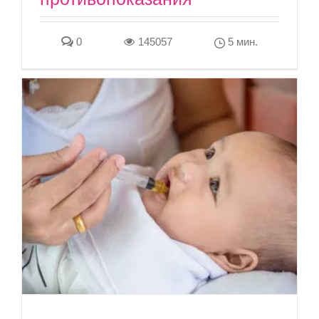
0
145057
5 мин.