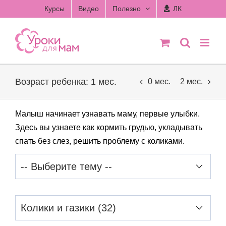
Skip
Курсы
Видео
Полезно
ЛК
to
content
Возраст ребенка: 1 мес.
0 мес.
2 мес.
Малыш начинает узнавать маму, первые улыбки.
Здесь вы узнаете как кормить грудью, укладывать
спать без слез, решить проблему с коликами.