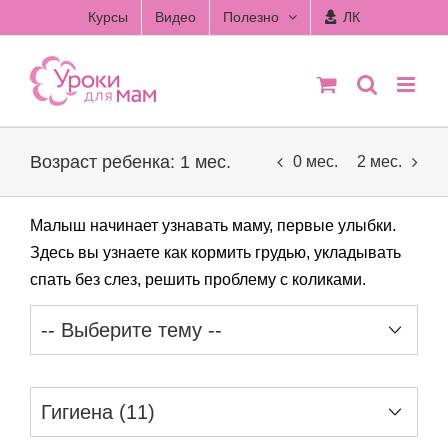
Skip
Курсы
Видео
Полезно
ЛК
to
content
Возраст ребенка: 1 мес.
0 мес.
2 мес.
Малыш начинает узнавать маму, первые улыбки.
Здесь вы узнаете как кормить грудью, укладывать
спать без слез, решить проблему с коликами.