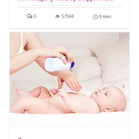
0
57544
8 мин.