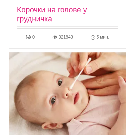
Корочки на голове у
грудничка
0
321843
5 мин.