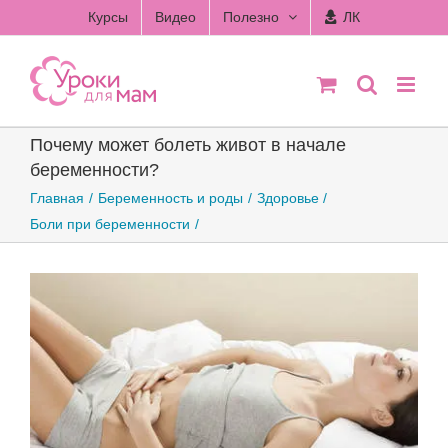
Skip
Курсы
Видео
Полезно
ЛК
to
content
Почему может болеть живот в начале
беременности?
Главная
Беременность и роды
Здоровье
Боли при беременности