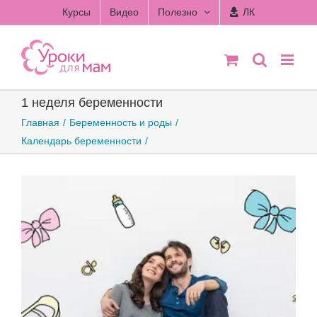
Skip
Курсы
Видео
Полезно
ЛК
to
content
1 неделя беременности
Главная
Беременность и роды
Календарь беременности