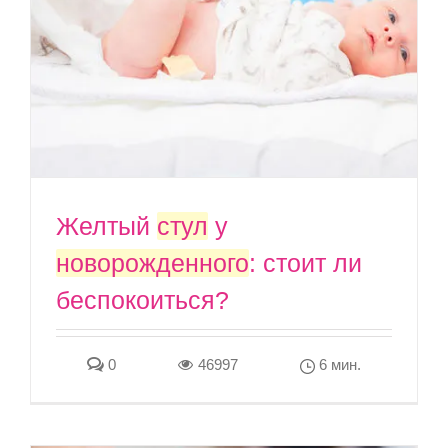
Желтый
стул
у
новорожденного
: стоит ли
беспокоиться?
0
46997
6 мин.