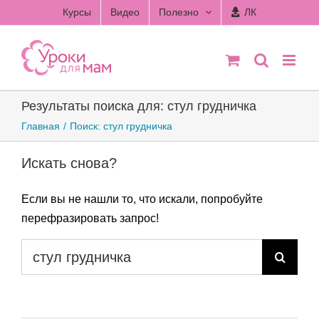
Skip
Курсы
Видео
Полезно
ЛК
to
content
Результаты поиска для: стул грудничка
Главная
Поиск: стул грудничка
Искать снова?
Если вы не нашли то, что искали, попробуйте
перефразировать запрос!
Результат
поиска: