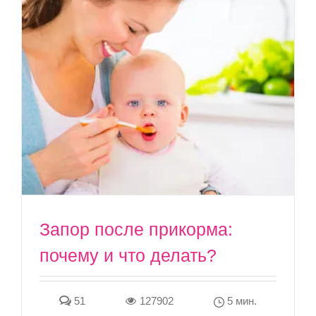
Запор после прикорма:
почему и что делать?
51
127902
5 мин.