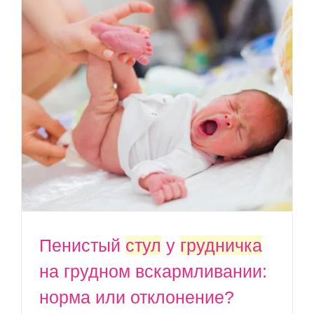
Пенистый
стул
у
грудничка
на грудном вскармливании:
норма или отклонение?