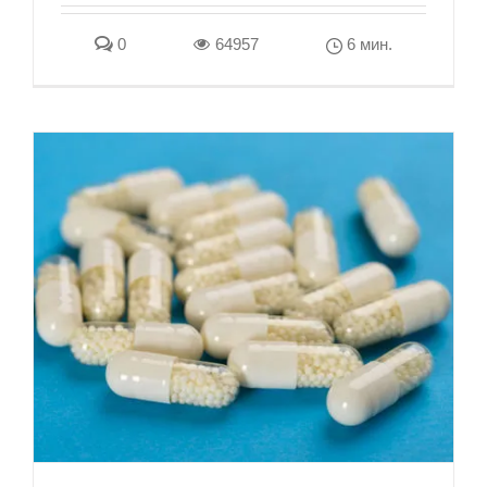
0
64957
6 мин.