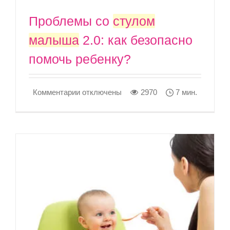
Проблемы со
стулом
малыша
2.0: как безопасно
помочь ребенку?
к
Комментарии
отключены
2970
7 мин.
записи
Проблемы
со
стулом
малыша
2.0:
как
безопасно
помочь
ребенку?