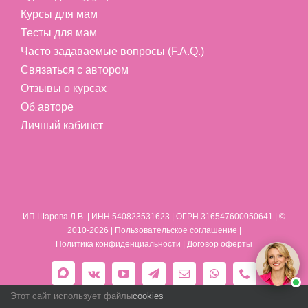
Курсы для мам
Тесты для мам
Часто задаваемые вопросы (F.A.Q.)
Связаться с автором
Отзывы о курсах
Об авторе
Личный кабинет
ИП Шарова Л.В.
| ИНН 540823531623 | ОГРН 316547600050641 | ©
2010-2026 |
Пользовательское соглашение
|
Политика конфиденциальности
|
Договор оферты
Max
Vk
YouTube
Telegram
Email
WhatsApp
Phone
Этот сайт использует файлы
cookies