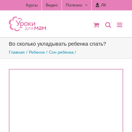
Skip
Курсы
Видео
Полезно
ЛК
to
content
Во сколько укладывать ребенка спать?
Главная
Ребенок
Сон ребенка