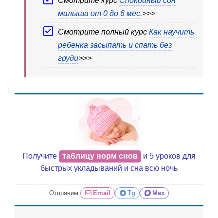
Смотрите курс
Спокойный сон
малыша от 0 до 6 мес.
>>>
Смотрите полный курс
Как научить
ребенка засыпать и спать без
груди
>>>
Получите
таблицу норм снов
и 5 уроков для
быстрых укладываний и сна всю ночь
Отправим:
Email
Tg
Max