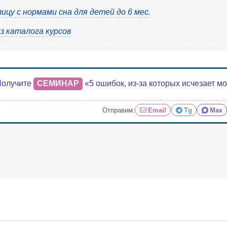
цу с нормами сна для детей до 6 мес.
з каталога курсов
Получите
СЕМИНАР
«5 ошибок, из-за которых исчезает м
Отправим:
Email
Tg
Max