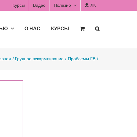
Курсы
Видео
Полезно
ЛК
ДЬЮ
О НАС
КУРСЫ
авная
Грудное вскармливание
Проблемы ГВ