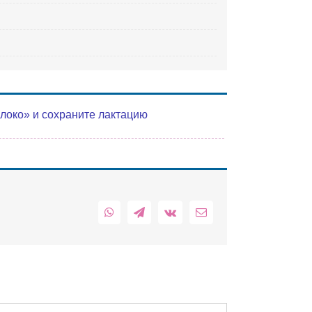
олоко» и сохраните лактацию
WhatsApp
Telegram
Vk
Email