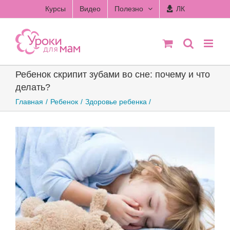
Skip
Курсы
Видео
Полезно
ЛК
to
content
Ребенок скрипит зубами во сне: почему и что
делать?
Главная
Ребенок
Здоровье ребенка