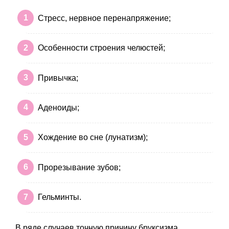
Стресс, нервное перенапряжение;
Особенности строения челюстей;
Привычка;
Аденоиды;
Хождение во сне (лунатизм);
Прорезывание зубов;
Гельминты.
В ряде случаев точную причину бруксизма