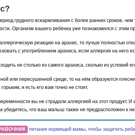
ис?
 период грудного вскармливания с более ранних сроков, че
ости. Организм вашего ребёнка уже познакомился с этим пр
аллергическую реакцию на арахис, то лучше полностью отка
сковать с употреблением арахиса, если аллергия на него ес
сходить не столько из самого арахиса, сколько из условий е
жной или пересушенной среде, то на нём образуются плесн
горьким, и есть его вам точно не стоит.
беременности вы не страдали аллергией на этот продукт. И 
ак убедитесь, что ваш малыш также не предрасположен к не
РАВОЧНИК
питания кормящей мамы, чтобы защитить ребенк