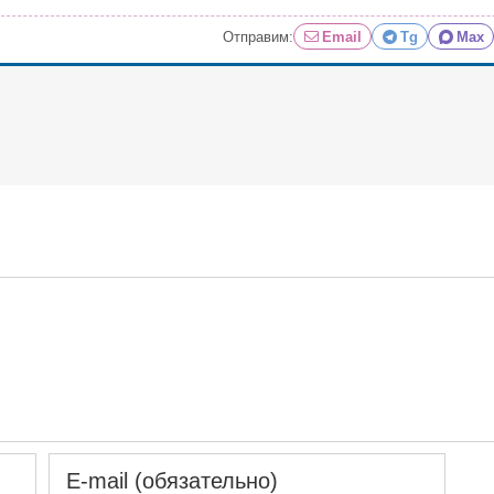
Отправим:
Email
Tg
Max