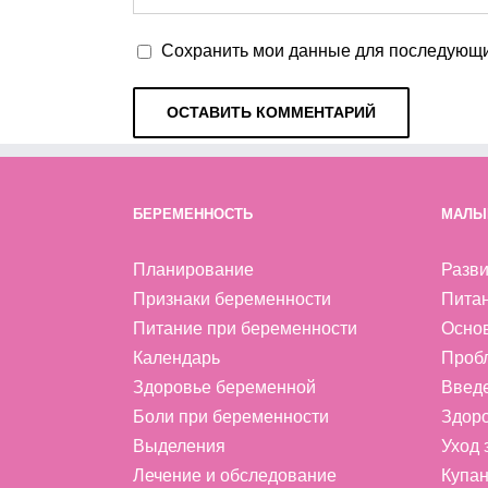
Сохранить мои данные для последующи
БЕРЕМЕННОСТЬ
МАЛЫ
Планирование
Разви
Признаки беременности
Пита
Питание при беременности
Осно
Календарь
Проб
Здоровье беременной
Введ
Боли при беременности
Здоро
Выделения
Уход
Лечение и обследование
Купан