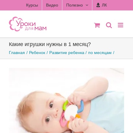
Skip
Курсы
Видео
Полезно
ЛК
to
content
Какие игрушки нужны в 1 месяц?
Главная
Ребенок
Развитие ребенка
по месяцам