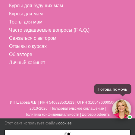
Курсы для будущих мам
Курсы для мам
Тесты для мам
Часто задаваемые вопросы (F.A.Q.)
Связаться с автором
Отзывы о курсах
Об авторе
Личный кабинет
Готова помочь
ИП Шарова Л.В.
| ИНН 540823531623 | ОГРН 316547600050641 | ©
2010-2026 |
Пользовательское соглашение
|
Политика конфиденциальности
|
Договор оферты
Этот сайт использует файлы
cookies
Max
Vk
YouTube
Telegram
Email
WhatsApp
Phone
OK