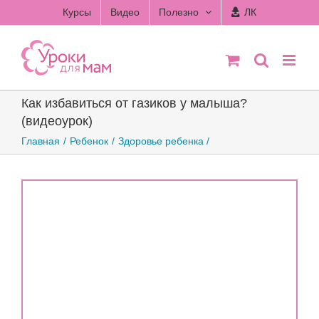
Skip
Курсы
Видео
Полезно
ЛК
to
content
Как избавиться от газиков у малыша?
(видеоурок)
Главная
Ребенок
Здоровье ребенка