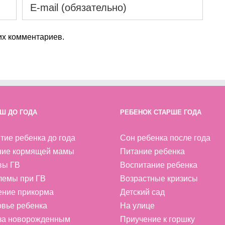
х комментариев.
Ш ДО ГОДА
РЕБЕНОК СТАРШЕ ГОДА
тие ребенка до года
Сон ребенка после года
ние кормящей мамы
Питание ребенка
вы ГВ
Воспитание ребенка
лемы при ГВ
Возрастные кризисы
ение прикорма
Детский сад
вье ребенка
На улице
 за новорожденным
Приучение к горшку