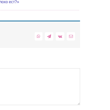
лохо ест?»
WhatsApp
Telegram
Vk
Email