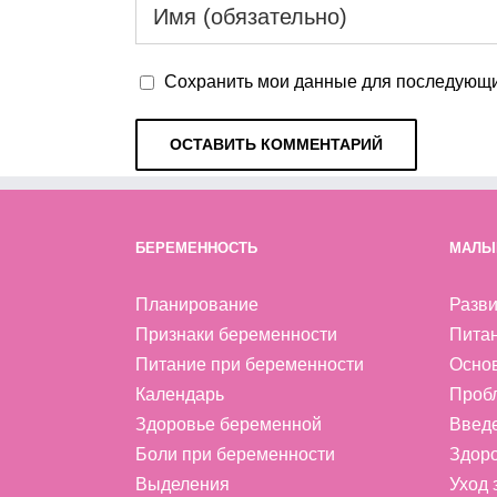
Сохранить мои данные для последующи
БЕРЕМЕННОСТЬ
МАЛЫ
Планирование
Разви
Признаки беременности
Пита
Питание при беременности
Осно
Календарь
Проб
Здоровье беременной
Введ
Боли при беременности
Здоро
Выделения
Уход