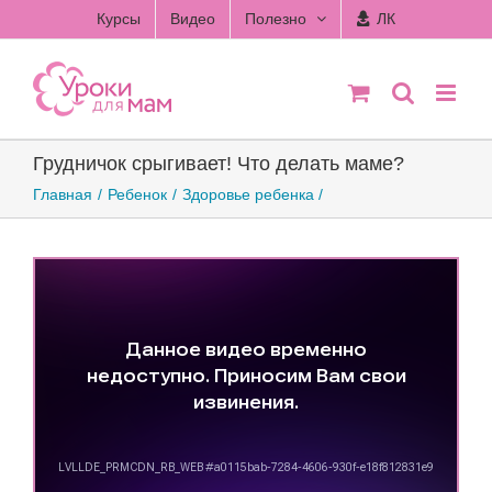
Skip
Курсы
Видео
Полезно
ЛК
to
content
Грудничок срыгивает! Что делать маме?
Главная
Ребенок
Здоровье ребенка