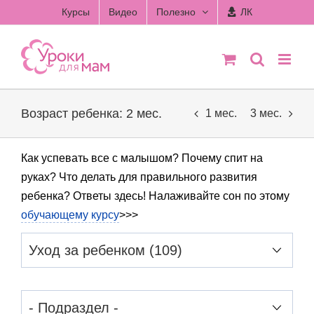
Skip
Курсы
Видео
Полезно
ЛК
to
content
Возраст ребенка: 2 мес.
1 мес.
3 мес.
Как успевать все с малышом? Почему спит на
руках? Что делать для правильного развития
ребенка? Ответы здесь! Налаживайте сон по этому
обучающему курсу
>>>