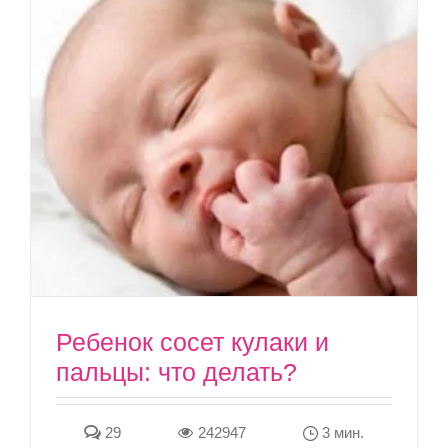
Ребенок сосет кулаки и
пальцы: что делать?
29
242947
3 мин.