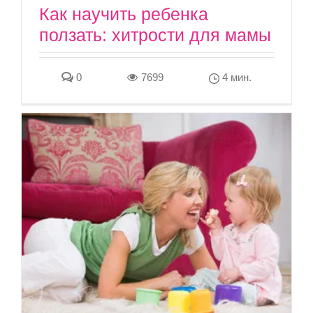
Как научить ребенка
ползать: хитрости для мамы
0
7699
4 мин.