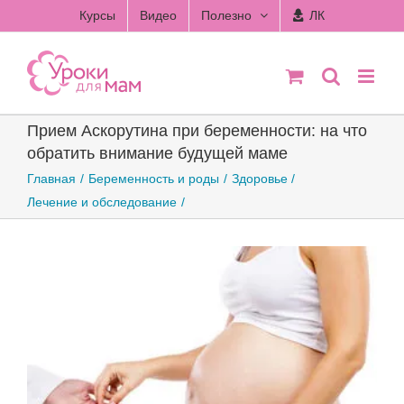
Skip
Курсы
Видео
Полезно
ЛК
to
content
Прием Аскорутина при беременности: на что
обратить внимание будущей маме
Главная
Беременность и роды
Здоровье
Лечение и обследование