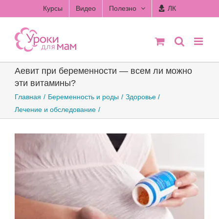
Skip
Курсы
Видео
Полезно
ЛК
to
content
Аевит при беременности — всем ли можно
эти витамины?
Главная
Беременность и роды
Здоровье
Лечение и обследование